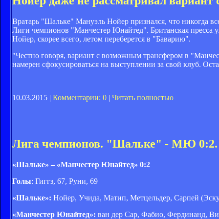
Нойер даже не рассматривал вариант
Вратарь "Шальке" Мануэль Нойер признался, что никогда вс
Лиги чемпионов "Манчестер Юнайтед". Британская пресса у
Нойер, скорее всего, летом переберется в "Баварию".
"Честно говоря, вариант с возможным трансфером в "Манчест
намерен сфокусироваться на выступлении за свой клуб. Оста
10.03.2015 |
Комментарии: 0
|
Читать полностью
Лига чемпионов. "Шальке" - МЮ 0:2.
«Шальке» – «Манчестер Юнайтед» 0:2
Голы
: Гиггз, 67, Руни, 69
«Шальке»:
Нойер, Учида, Матип, Метцельдер, Сарпей (Эскуд
«Манчестер Юнайтед»:
ван дер Сар, Фабио, Фердинанд, Вид