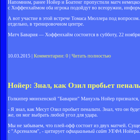
Напомним, ранее Нойер и Боатенг пропустили матч немецко
с Хоффенхаймом оба игрока подойдут во всеоружии, инфор
А вот участие в этой встрече Томаса Мюллера под вопросом
отдельно, в тренировочном центре.
Матч Бавария — Хоффенхайм состоится в субботу, 22 ноября.
10.03.2015 |
Комментарии: 0
|
Читать полностью
Нойер: Знал, как Озил пробьет пенал
Голкипер мюнхенской "Баварии" Мануэль Нойер признался, ч
- Я знал, как Месут Озил пробьет пенальти. Знал, что он бу
же, он мог выбрать любой угол для удара.
Мы не забываем, что плей-офф состоит из двух матчей. Сущ
с "Арсеналом", - цитирует
официальный сайт УЕФА
Нойера.