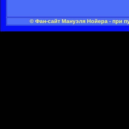
© Фан-сайт Мануэля Нойера - при 