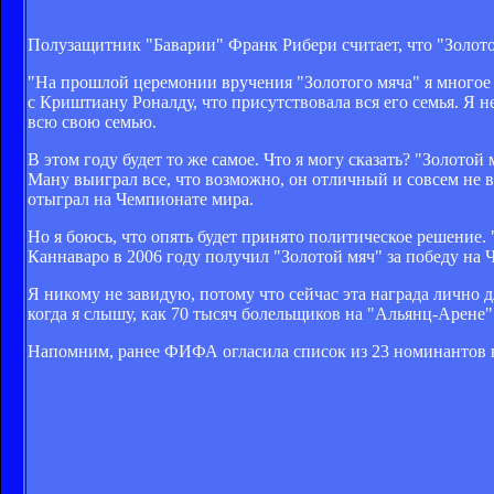
Полузащитник "Баварии" Франк Рибери считает, что "Золот
"На прошлой церемонии вручения "Золотого мяча" я многое п
с Криштиану Роналду, что присутствовала вся его семья. Я н
всю свою семью.
В этом году будет то же самое. Что я могу сказать? "Золот
Ману выиграл все, что возможно, он отличный и совсем не 
отыграл на Чемпионате мира.
Но я боюсь, что опять будет принято политическое решение.
Каннаваро в 2006 году получил "Золотой мяч" за победу на 
Я никому не завидую, потому что сейчас эта награда лично д
когда я слышу, как 70 тысяч болельщиков на "Альянц-Арене"
Напомним, ранее ФИФА огласила список из 23 номинантов н